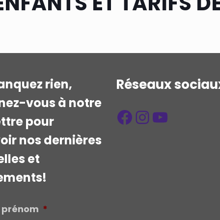
'ENFANTS ET TARIFS D
Réseaux sociau
nquez rien,
ez-vous à notre
Facebook
Instagra
YouTub
ettre pour
oir nos dernières
lles et
ements!
 prénom
*