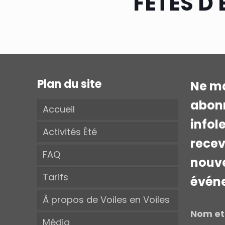
FÊTES D
Plan du site
Ne ma
abonn
Accueil
infol
Activités Été
recev
FAQ
nouve
Tarifs
évén
À propos de Voiles en Voiles
Nom et
Média